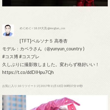
めぐめぐ♂18.19大洗 @megtan_cos
[TFT]ペルソナ５ 高巻杏
モデル：カペラさん（@yunyun_country )
#コス博 #コスプレ
久しぶりに撮影致しました。変わらず格好いい！
https://t.co/ddDlHpu7Qh
お気に入り:10 リツイート:2 | 2017年11月13日 00時37分19秒