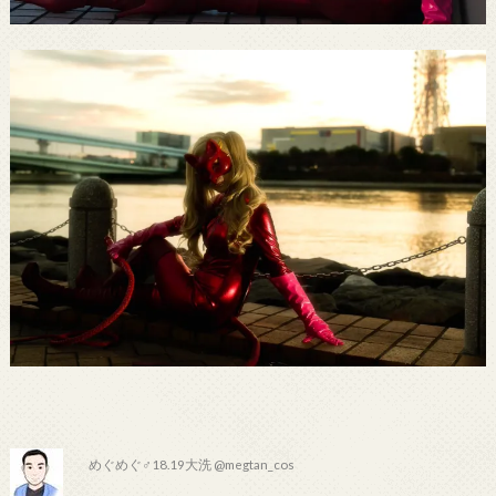
めぐめぐ♂18.19大洗 @megtan_cos