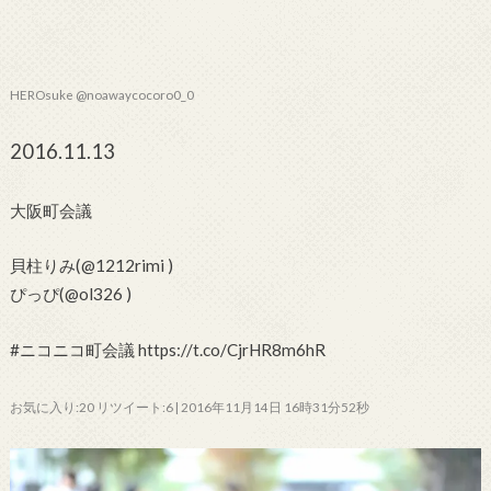
HEROsuke @noawaycocoro0_0
2016.11.13
大阪町会議
貝柱りみ(@1212rimi )
ぴっぴ(@ol326 )
#ニコニコ町会議 https://t.co/CjrHR8m6hR
お気に入り:20 リツイート:6 | 2016年11月14日 16時31分52秒