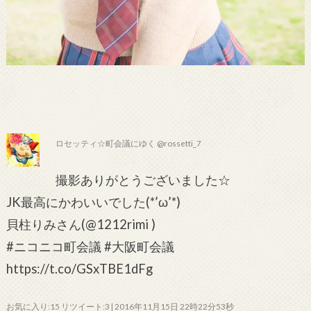
ロセッティ☆町会議にゆく @rossetti_7
撮影ありがとうございました☆
JK最高にかわいいでした(*’ω’*)
貝柱りみさん(@1212rimi )
#ニコニコ町会議 #大阪町会議
https://t.co/GSxTBE1dFg
お気に入り:15 リツイート:3 | 2016年11月15日 22時22分53秒