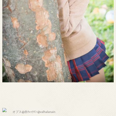
オプス@赤ﾁｪｯｸﾏﾝ @valhalanain