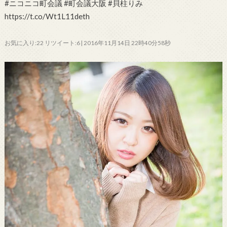
#ニコニコ町会議 #町会議大阪 #貝柱りみ
https://t.co/Wt1L11deth
お気に入り:22 リツイート:6 | 2016年11月14日 22時40分58秒