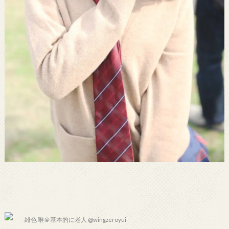
緋色 唯＠基本的に老人 @wingzeroyui