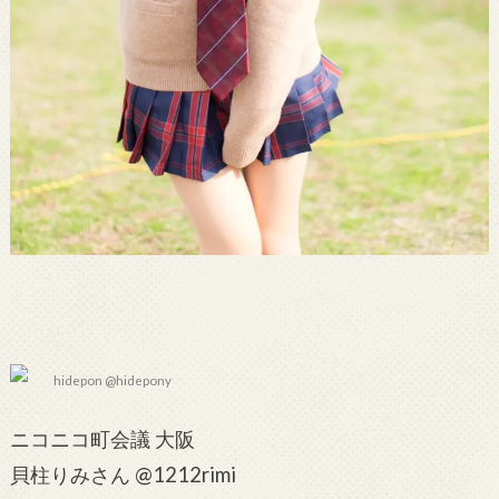
hidepon @hidepony
ニコニコ町会議 大阪
貝柱りみさん @1212rimi