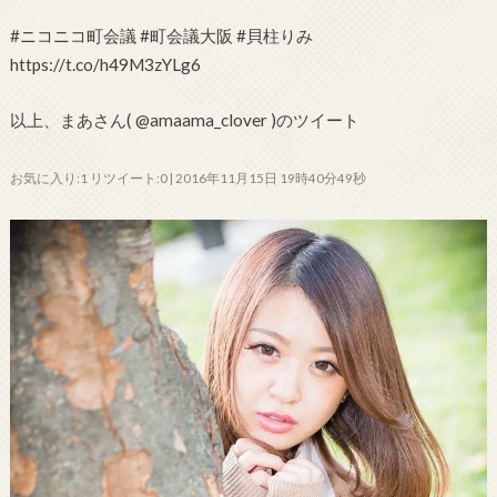
#ニコニコ町会議 #町会議大阪 #貝柱りみ
https://t.co/h49M3zYLg6
以上、まあさん( @amaama_clover )のツイート
お気に入り:1 リツイート:0 | 2016年11月15日 19時40分49秒