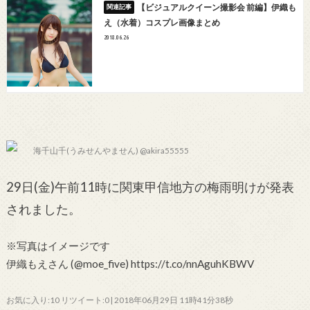
【ビジュアルクイーン撮影会 前編】伊織も
え（水着）コスプレ画像まとめ
2018.06.26
海千山千(うみせんやません) @akira55555
29日(金)午前11時に関東甲信地方の梅雨明けが発表
されました。
※写真はイメージです
伊織もえさん (@moe_five) https://t.co/nnAguhKBWV
お気に入り:10 リツイート:0 | 2018年06月29日 11時41分38秒