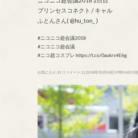
ニコニコ超会議2018 2日目
プリンセスコネクト / キャル
ふとんさん( @hu_ton_ )
#ニコニコ超会議2018
#ニコニコ超会議
#ニコ超コスプレ https://t.co/0aukrs4E6g
お気に入り:15 リツイート:1 | 2018年05月04日 07時54分53