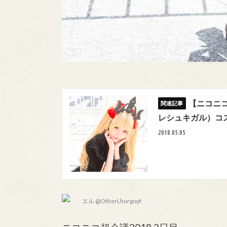
【ニコニコ超
レシュキガル）コ
2018.05.05
エル @OtherLhurgoyf