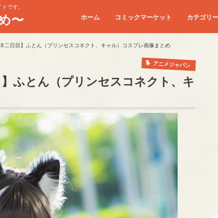
イトです。
め〜
ホーム
コミックマーケット
カテゴリ
コミケC90
コミケC91
コミケC92
コミケC93
コミケC94
コミケC95
18 二日目】ふとん（プリンセスコネクト、キャル）コスプレ画像まとめ
アニメジャパン
日目】ふとん（プリンセスコネクト、キ