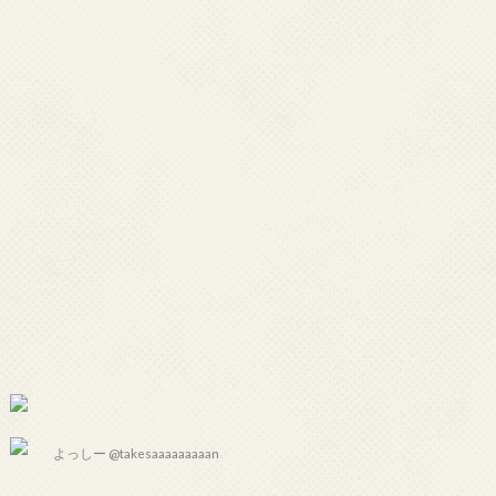
よっしー @takesaaaaaaaaan