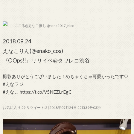
にこる@えなこ推し @nana2017_nico
2018.09.24
えなこりん(@enako_cos)
『OOps!!』リリイベ@タワレコ渋谷
撮影ありがとうございました！めちゃくちゃ可愛かったです♡
#えなラジ
#えなこ https://t.co/V5NEZLrEgC
お気に入り:29 リツイート:2 | 2018年09月24日 22時39分03秒