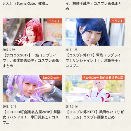
とん）（Steins;Gate、牧瀬…
イ、桐崎千棘等）コスプレ画像まと
め
イベント
イベント
2017.5.29
2017.1.28
【ホココス2017】一姫（ラブライ
【コスプレ博TFT】翠彩（ラブライ
ブ！、西木野真姫等）コスプレ画像
ブ！サンシャイン！！、津島善子）
まとめ
コスプ…
BanG Dream!
Re:ゼロから始める異世界生活
2018.10.18
2017.5.16
【ニコニコ町会議 名古屋2018】舞陽
【コスプレ博inTFT】武田れい（リゼ
女（バンドリ！、宇田川あこ）コス
ロ、ラム）コスプレ画像まとめ
プ…