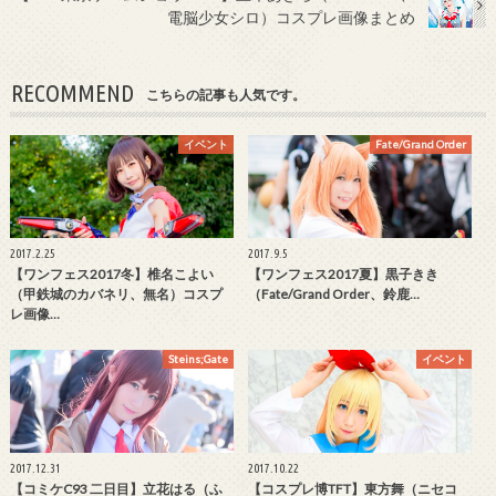
電脳少女シロ）コスプレ画像まとめ
RECOMMEND
こちらの記事も人気です。
イベント
Fate/Grand Order
2017.2.25
2017.9.5
【ワンフェス2017冬】椎名こよい
【ワンフェス2017夏】黒子きき
（甲鉄城のカバネリ、無名）コスプ
（Fate/Grand Order、鈴鹿…
レ画像…
Steins;Gate
イベント
2017.12.31
2017.10.22
【コミケC93 二日目】立花はる（ふ
【コスプレ博TFT】東方舞（ニセコ