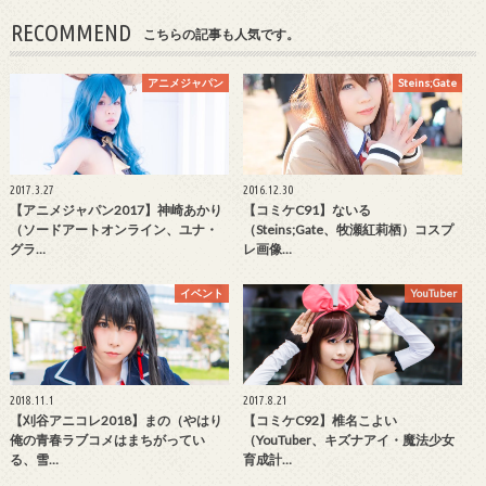
RECOMMEND
こちらの記事も人気です。
アニメジャパン
Steins;Gate
2017.3.27
2016.12.30
【アニメジャパン2017】神崎あかり
【コミケC91】ないる
（ソードアートオンライン、ユナ・
（Steins;Gate、牧瀬紅莉栖）コスプ
グラ…
レ画像…
イベント
YouTuber
2018.11.1
2017.8.21
【刈谷アニコレ2018】まの（やはり
【コミケC92】椎名こよい
俺の青春ラブコメはまちがってい
（YouTuber、キズナアイ・魔法少女
る、雪…
育成計…