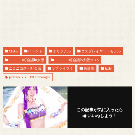
Chika
イベント
オリジナル
コスプレイヤー・モデル
ニコニコ町会議in大阪
ニコニコ町会議in大阪2016
ニコニコ超・町会議
ラブライブ！
東條希
私服
@chika_x_x filter:images
この記事が気に入ったら
いいねしよう！