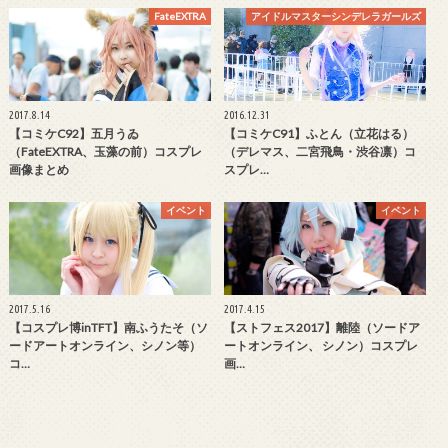
FateEXTRA
アイドルマスターシンデレラガールズ
2017.8.14
2016.12.31
【コミケC92】五月うゐ
【コミケC91】ふとん（立花はる）
（FateEXTRA、玉藻の前）コスプレ
（デレマス、二宮飛鳥・渋谷凛）コ
画像まとめ
スプレ…
イベント
イベント
2017.5.16
2017.4.15
【コスプレ博inTFT】南ふうたそ（ソ
【ストフェス2017】離陸（ソードア
ードアートオンライン、シノン等）
ートオンライン、 シノン）コスプレ
コ…
画…