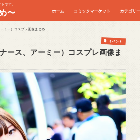
イトです。
め〜
ホーム
コミックマーケット
カテゴリ
コミケC90
コミケC91
コミケC92
コミケC93
コミケC94
コミケC95
アーミー）コスプレ画像まとめ
イベント
（ナース、アーミー）コスプレ画像ま