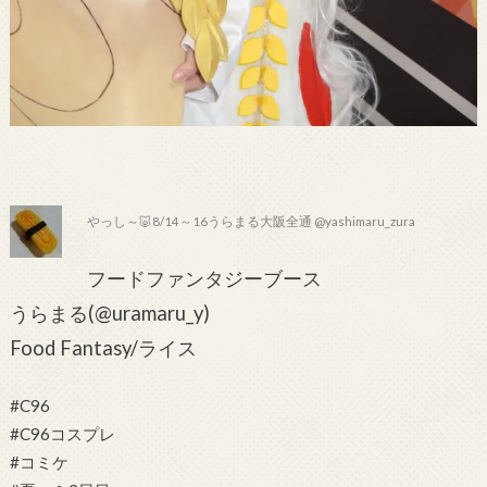
やっし～🐷8/14～16うらまる大阪全通 @yashimaru_zura
フードファンタジーブース
うらまる(@uramaru_y)
Food Fantasy/ライス
#C96
#C96コスプレ
#コミケ