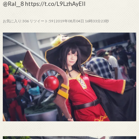
@Ral__8 https://t.co/L9LzhAyEII
お気に入り:306 リツイート:59 | 2019年08月04日 16時33分23秒