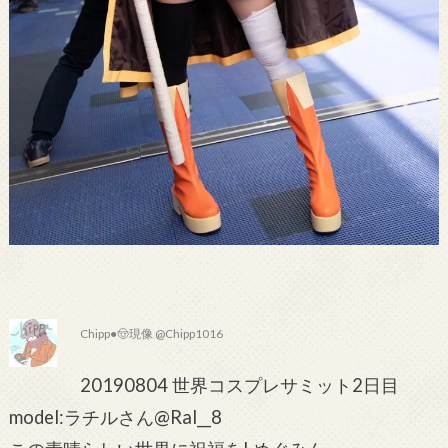
Chipp●🤠現像 @Chipp1016
20190804 世界コスプレサミット2日目
model:ラチルさん@Ral__8