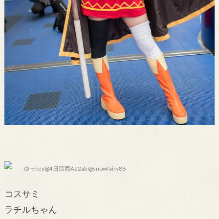
ゆっkey@4日目西A22ab @snowfairy88
コスサミ
ラチルちゃん