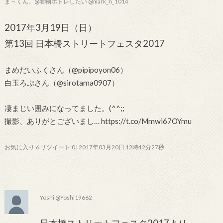
ま～くん。@着物ポトレしたい @mark_n_1014
2017年3月19日（日）
第13回 日本橋ストリートフェスタ2017
まめだいふくさん（@pipipoyon06）
白玉ろぷさん（@sirotama0907）
凄まじい囲みになってました。(^^;;
撮影、ありがとございまし… https://t.co/Mmwi67OYmu
お気に入り:6 リツイート:0 | 2017年03月20日 12時42分27秒
Yoshi @Yoshi19662