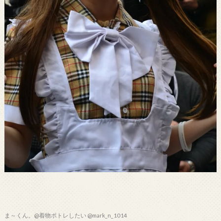
ま～くん。@着物ポトレしたい @mark_n_1014