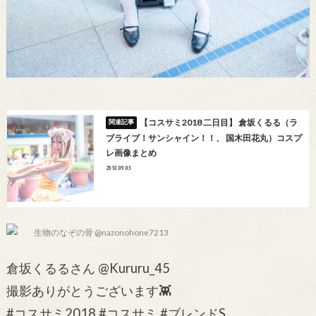
【コスサミ2018 二日目】 倉坂くるる（ラ
ブライブ！サンシャイン！！、 国木田花丸）コスプ
レ画像まとめ
2018.09.03
生物のなぞの骨 @nazonohone7213
倉坂くるるさん @Kururu_45
撮影ありがとうございます👾
#コスサミ2018 #コスサミ #ブレンドS