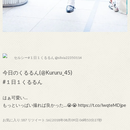
セルシー#１日１くるるん @silvia22350114
今日のくるるん(@Kururu_45)
#１日１くるるん
はぁ可愛い…
もっといっぱい撮れば良かった…😭😭 https://t.co/lwqteMDjpe
お気に入り:187 リツイート:16 | 2018年08月09日 06時53分27秒