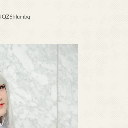
UQZ6hlumbq