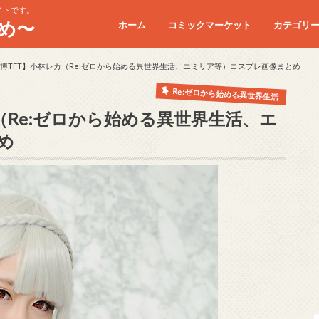
イトです。
め〜
ホーム
コミックマーケット
カテゴリ
コミケC90
コミケC91
コミケC92
コミケC93
コミケC94
コミケC95
博TFT】小林レカ（Re:ゼロから始める異世界生活、エミリア等）コスプレ画像まとめ
Re:ゼロから始める異世界生活
（Re:ゼロから始める異世界生活、エ
め