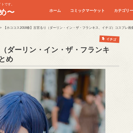
イトです。
め〜
ホーム
コミックマーケット
カテゴリ
コミケC90
コミケC91
コミケC92
コミケC93
コミケC94
コミケC95
【ホココス2018春】古宮るり（ダーリン・イン・ザ・フランキス、イチゴ）コスプレ画
イチゴ
り（ダーリン・イン・ザ・フランキ
とめ