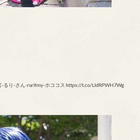
宮-るり-さん-rurifmy-ホココス https://t.co/LldRPWH7Wg