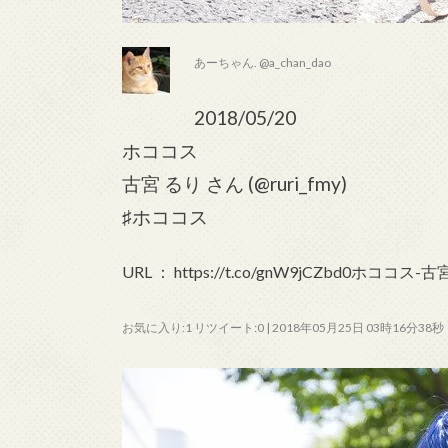
あーちゃん. @a_chan_dao
2018/05/20
ホココス
古宮 るり さん (@ruri_fmy)
♯ホココス
URL ： https://t.co/gnW9jCZbd0ホココス-古
お気に入り:1 リツイート:0 | 2018年05月25日 03時16分38秒